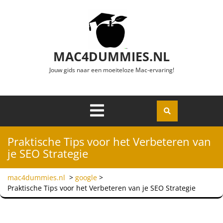
Ga naar de inhoud
MAC4DUMMIES.NL
Jouw gids naar een moeiteloze Mac-ervaring!
Menu
Openen
Praktische Tips voor het Verbeteren van
je SEO Strategie
mac4dummies.nl
>
google
>
Praktische Tips voor het Verbeteren van je SEO Strategie