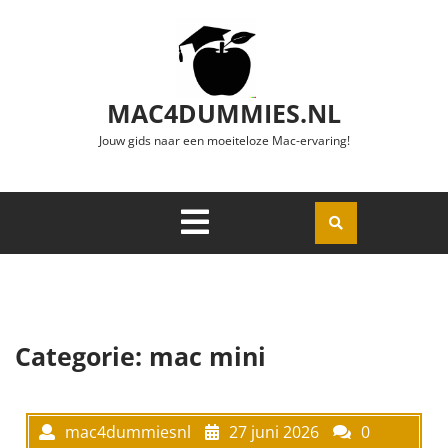
Ga naar de inhoud
MAC4DUMMIES.NL
Jouw gids naar een moeiteloze Mac-ervaring!
Menu
Openen
Categorie:
mac mini
mac4dummiesnl
27 juni 2026
0