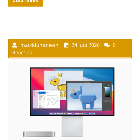
LEES MEER
mac4dummiesnl
24 juni 2026
0
Reacties