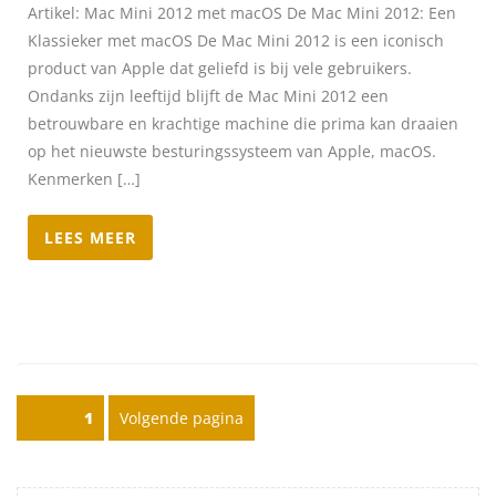
Artikel: Mac Mini 2012 met macOS De Mac Mini 2012: Een
Klassieker met macOS De Mac Mini 2012 is een iconisch
product van Apple dat geliefd is bij vele gebruikers.
Ondanks zijn leeftijd blijft de Mac Mini 2012 een
betrouwbare en krachtige machine die prima kan draaien
op het nieuwste besturingssysteem van Apple, macOS.
Kenmerken […]
LEES MEER
Posts pagination
Pagina
1
Volgende pagina