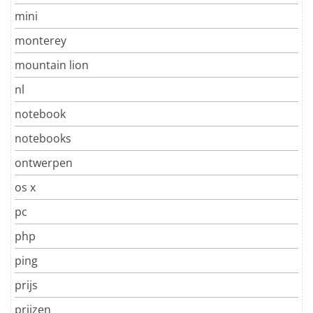
mini
monterey
mountain lion
nl
notebook
notebooks
ontwerpen
os x
pc
php
ping
prijs
prijzen