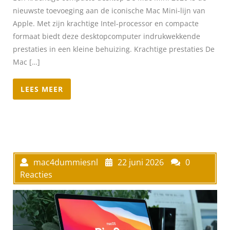
nieuwste toevoeging aan de iconische Mac Mini-lijn van
Apple. Met zijn krachtige Intel-processor en compacte
formaat biedt deze desktopcomputer indrukwekkende
prestaties in een kleine behuizing. Krachtige prestaties De
Mac […]
LEES MEER
mac4dummiesnl
22 juni 2026
0
Reacties