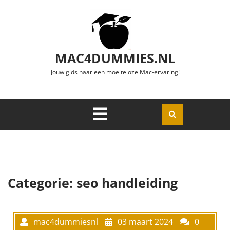
Ga naar de inhoud
MAC4DUMMIES.NL
Jouw gids naar een moeiteloze Mac-ervaring!
Menu
Openen
Categorie:
seo handleiding
mac4dummiesnl
03 maart 2024
0