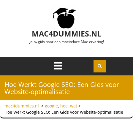
Ga naar de inhoud
MAC4DUMMIES.NL
Jouw gids naar een moeiteloze Mac-ervaring!
Menu
Openen
Hoe Werkt Google SEO: Een Gids voor
Website-optimalisatie
mac4dummies.nl
>
google
,
hoe
,
wat
>
Hoe Werkt Google SEO: Een Gids voor Website-optimalisatie