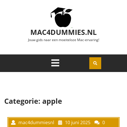
Ga naar de inhoud
MAC4DUMMIES.NL
Jouw gids naar een moeiteloze Mac-ervaring!
Menu
Openen
Categorie:
apple
mac4dummiesnl
10 juni 2025
0