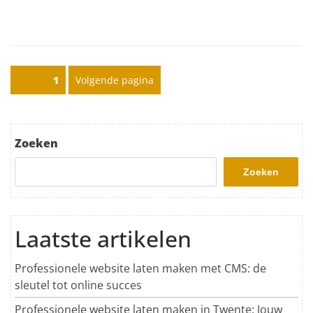
Posts pagination
Pagina
1
Volgende pagina
Zoeken
Zoeken
Laatste artikelen
Professionele website laten maken met CMS: de
sleutel tot online succes
Professionele website laten maken in Twente: Jouw