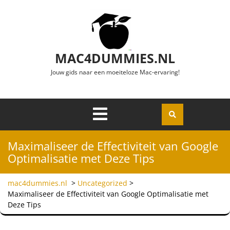
Ga naar de inhoud
MAC4DUMMIES.NL
Jouw gids naar een moeiteloze Mac-ervaring!
Menu
Openen
Maximaliseer de Effectiviteit van Google
Optimalisatie met Deze Tips
mac4dummies.nl
>
Uncategorized
>
Maximaliseer de Effectiviteit van Google Optimalisatie met
Deze Tips