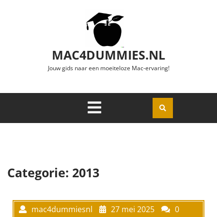
Ga naar de inhoud
MAC4DUMMIES.NL
Jouw gids naar een moeiteloze Mac-ervaring!
Menu
Openen
Categorie:
2013
mac4dummiesnl
27 mei 2025
0