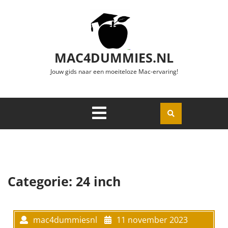
Ga naar de inhoud
MAC4DUMMIES.NL
Jouw gids naar een moeiteloze Mac-ervaring!
Menu
Openen
Categorie:
24 inch
mac4dummiesnl
11 november 2023