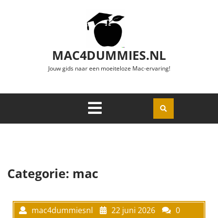
Ga naar de inhoud
MAC4DUMMIES.NL
Jouw gids naar een moeiteloze Mac-ervaring!
Menu
Openen
Categorie:
mac
mac4dummiesnl
22 juni 2026
0