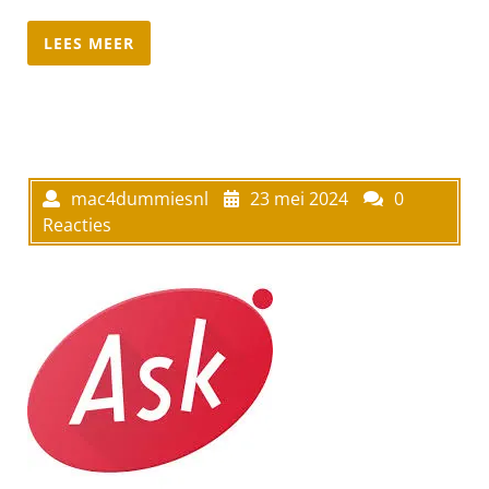
LEES MEER
mac4dummiesnl
23 mei 2024
0
Reacties