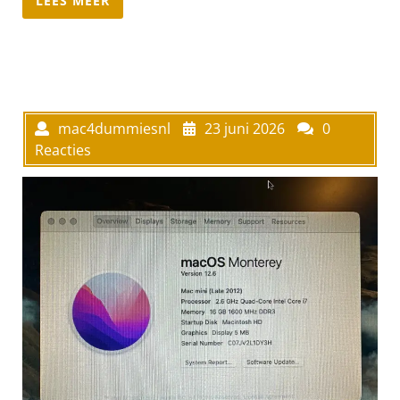
LEES MEER
mac4dummiesnl
23 juni 2026
0
Reacties