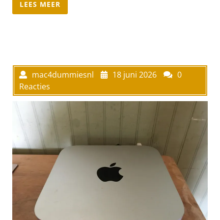
LEES MEER
mac4dummiesnl
18 juni 2026
0
Reacties