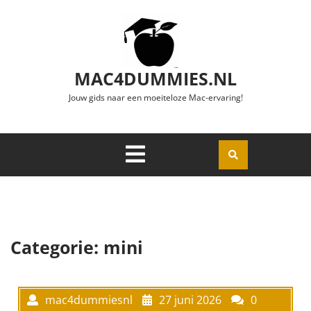
Ga naar de inhoud
MAC4DUMMIES.NL
Jouw gids naar een moeiteloze Mac-ervaring!
Menu
Openen
Categorie:
mini
mac4dummiesnl
27 juni 2026
0