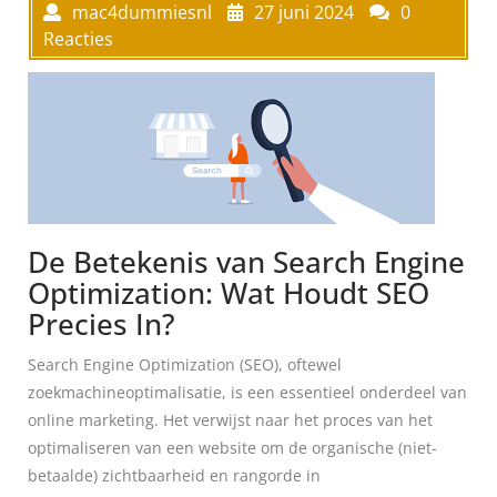
mac4dummiesnl
27 juni 2024
0
Reacties
De Betekenis van Search Engine
Optimization: Wat Houdt SEO
Precies In?
Search Engine Optimization (SEO), oftewel
zoekmachineoptimalisatie, is een essentieel onderdeel van
online marketing. Het verwijst naar het proces van het
optimaliseren van een website om de organische (niet-
betaalde) zichtbaarheid en rangorde in