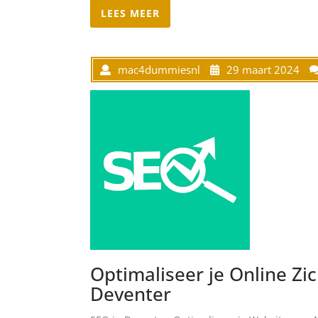
LEES MEER
mac4dummiesnl
29 maart 2024
Optimaliseer je Online Zi
Deventer