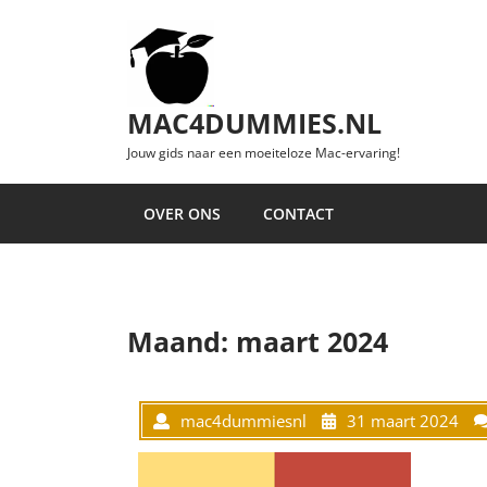
Ga naar de inhoud
MAC4DUMMIES.NL
Jouw gids naar een moeiteloze Mac-ervaring!
OVER ONS
CONTACT
Maand:
maart 2024
mac4dummiesnl
31 maart 2024