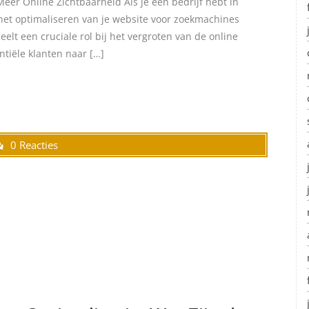
eer Online Zichtbaarheid Als je een bedrijf hebt in
 het optimaliseren van je website voor zoekmachines
elt een cruciale rol bij het vergroten van de online
tiële klanten naar […]
0 Reacties