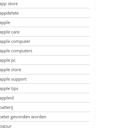
app store
appdelete
apple
apple care
apple computer
apple computers
apple pc
apple store
apple support
apple tips
appleid
batterij
beter gevonden worden
bigsur