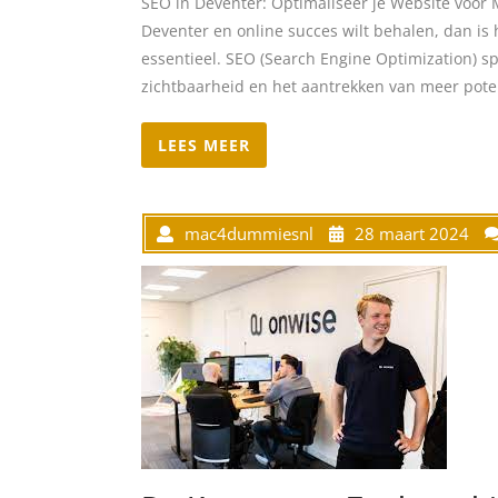
SEO in Deventer: Optimaliseer je Website voor M
Deventer en online succes wilt behalen, dan is
essentieel. SEO (Search Engine Optimization) spe
zichtbaarheid en het aantrekken van meer poten
LEES MEER
mac4dummiesnl
28 maart 2024