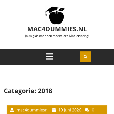
Ga naar de inhoud
MAC4DUMMIES.NL
Jouw gids naar een moeiteloze Mac-ervaring!
Menu
Openen
Categorie:
2018
mac4dummiesnl
19 juni 2026
0