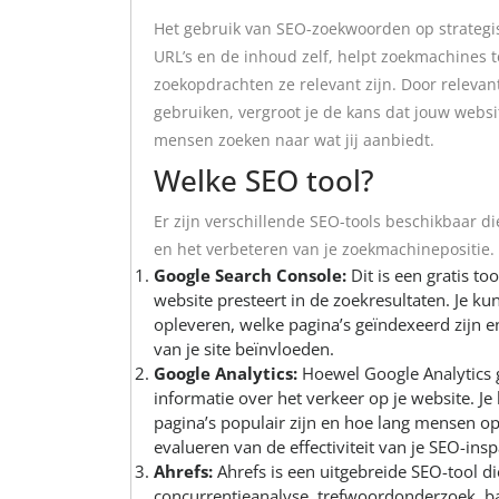
Het gebruik van SEO-zoekwoorden op strategisc
URL’s en de inhoud zelf, helpt zoekmachines t
zoekopdrachten ze relevant zijn. Door relev
gebruiken, vergroot je de kans dat jouw webs
mensen zoeken naar wat jij aanbiedt.
Welke SEO tool?
Er zijn verschillende SEO-tools beschikbaar d
en het verbeteren van je zoekmachinepositie. H
Google Search Console:
Dit is een gratis to
website presteert in de zoekresultaten. Je 
opleveren, welke pagina’s geïndexeerd zijn e
van je site beïnvloeden.
Google Analytics:
Hoewel Google Analytics g
informatie over het verkeer op je website. Je
pagina’s populair zijn en hoe lang mensen op 
evalueren van de effectiviteit van je SEO-ins
Ahrefs:
Ahrefs is een uitgebreide SEO-tool die
concurrentieanalyse, trefwoordonderzoek, bac