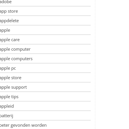
adobe
app store
appdelete
apple
apple care
apple computer
apple computers
apple pc
apple store
apple support
apple tips
appleid
batterij
beter gevonden worden