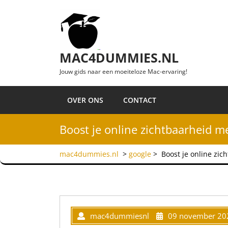
Ga naar de inhoud
MAC4DUMMIES.NL
Jouw gids naar een moeiteloze Mac-ervaring!
OVER ONS
CONTACT
Boost je online zichtbaarheid 
mac4dummies.nl
>
google
>
Boost je online zi
mac4dummiesnl
09 november 20