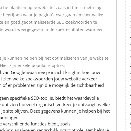
he plaatsen op je website, zoals in titels, meta-tags,
e begrijpen waar je pagina’s over gaan en voor welke
ante en goed geoptimaliseerde SEO-zoekwoorden te
ite wordt weergegeven in de zoekresultaten wanneer
ie je kunnen helpen bij het optimaliseren van je website
ier zijn enkele populaire opties:
ol van Google waarmee je inzicht krijgt in hoe jouw
kunt zien welke zoekwoorden jouw website verkeer
n of er problemen zijn die mogelijk de zichtbaarheid
een specifieke SEO-tool is, biedt het waardevolle
 kunt zien hoeveel organisch verkeer je ontvangt, welke
je site blijven. Deze gegevens kunnen je helpen bij het
panningen.
 verschillende functies biedt, zoals
klink-analyse en rangschikkingscontrole. Het helpt je