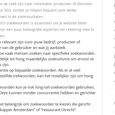
op zoek zijn naar informatie, producten of diensten.
oor SEO, omdat ze helpen bepalen voor welke
en in de zoekresultaten.
 SEO-zoekwoorden is essentieel om je website beter
zijn een paar belangrijke aspecten om rekening mee te
en:
elevant zijn voor jouw bedrijf, producten of
e van de gebruiker en wat jij aanbiedt.
hoe vaak mensen zoeken naar specifieke zoekwoorden.
edelijk tot hoog maandelijks zoekvolume om ervoor te
 zijn.
ntie op bepaalde zoekwoorden. Als er al veel
dezelfde trefwoorden, kan het moeilijker zijn om hoog
woorden kun je ook long-tail-zoekwoorden gebruiken,
. Deze kunnen minder concurrentie hebben en gerichter
s het belangrijk om zoekwoorden te kiezen die gericht
 “kapper Amsterdam” of “restaurant Utrecht”.