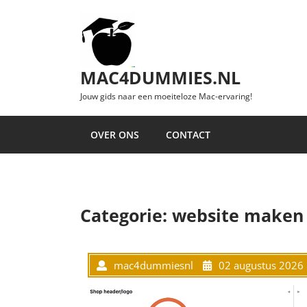
Ga naar de inhoud
MAC4DUMMIES.NL
Jouw gids naar een moeiteloze Mac-ervaring!
OVER ONS
CONTACT
Categorie:
website maken
mac4dummiesnl
02 augustus 2026