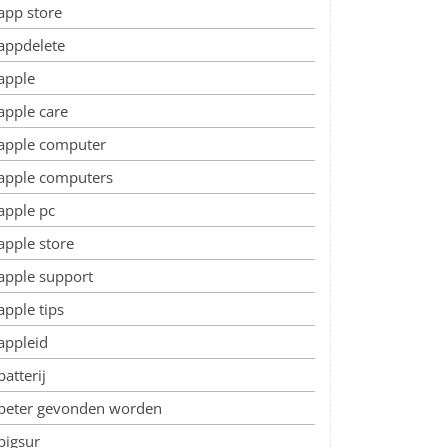
app store
appdelete
apple
apple care
apple computer
apple computers
apple pc
apple store
apple support
apple tips
appleid
batterij
beter gevonden worden
bigsur