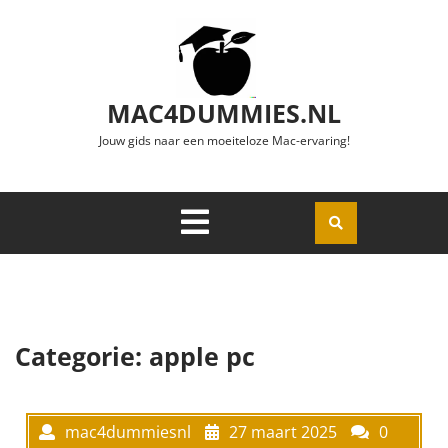
Ga naar de inhoud
MAC4DUMMIES.NL
Jouw gids naar een moeiteloze Mac-ervaring!
Menu
Openen
Categorie:
apple pc
mac4dummiesnl
27 maart 2025
0