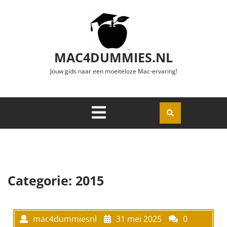
Ga naar de inhoud
MAC4DUMMIES.NL
Jouw gids naar een moeiteloze Mac-ervaring!
Menu
Openen
Categorie:
2015
mac4dummiesnl
31 mei 2025
0