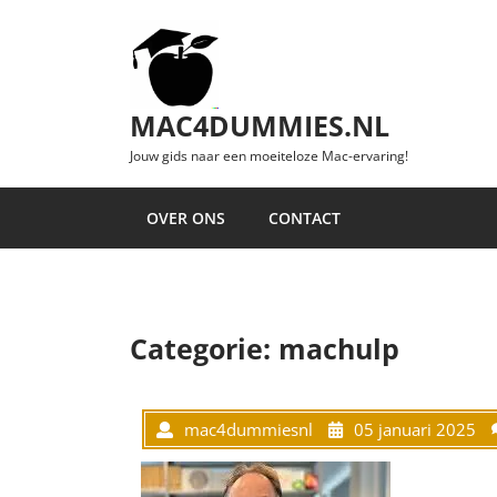
Ga naar de inhoud
MAC4DUMMIES.NL
Jouw gids naar een moeiteloze Mac-ervaring!
OVER ONS
CONTACT
Categorie:
machulp
mac4dummiesnl
05 januari 2025