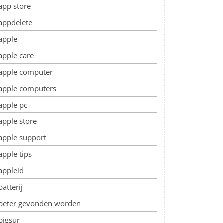
app store
appdelete
apple
apple care
apple computer
apple computers
apple pc
apple store
apple support
apple tips
appleid
batterij
beter gevonden worden
bigsur