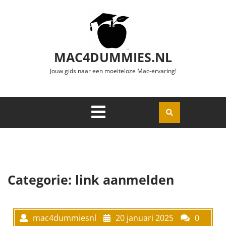
Ga naar de inhoud
MAC4DUMMIES.NL
Jouw gids naar een moeiteloze Mac-ervaring!
Menu
Openen
Categorie:
link aanmelden
mac4dummiesnl
20 januari 2025
0