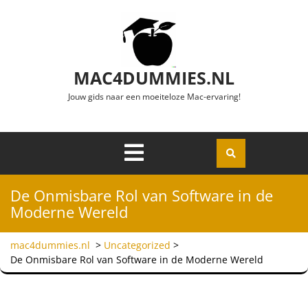
Ga naar de inhoud
MAC4DUMMIES.NL
Jouw gids naar een moeiteloze Mac-ervaring!
Menu
Openen
De Onmisbare Rol van Software in de
Moderne Wereld
mac4dummies.nl
>
Uncategorized
>
De Onmisbare Rol van Software in de Moderne Wereld