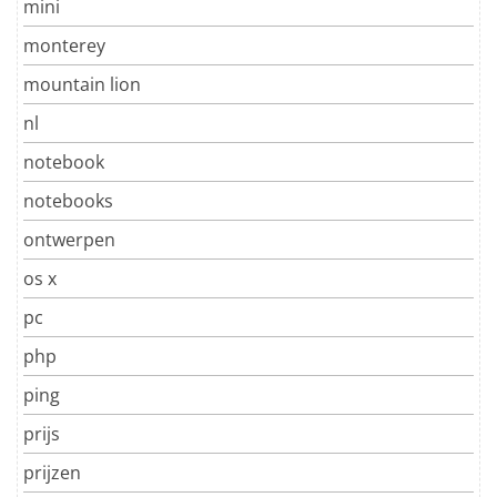
mini
monterey
mountain lion
nl
notebook
notebooks
ontwerpen
os x
pc
php
ping
prijs
prijzen