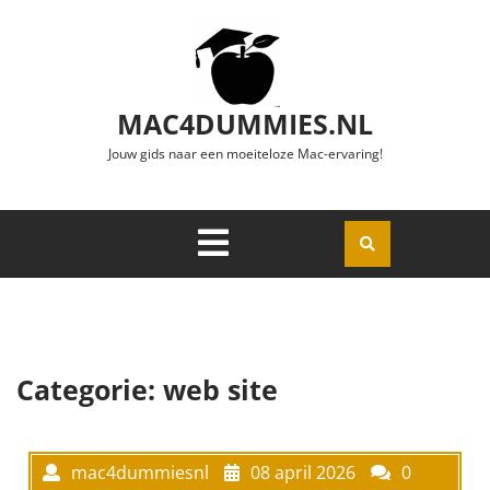
Ga naar de inhoud
MAC4DUMMIES.NL
Jouw gids naar een moeiteloze Mac-ervaring!
Menu
Openen
Categorie:
web site
mac4dummiesnl
08 april 2026
0