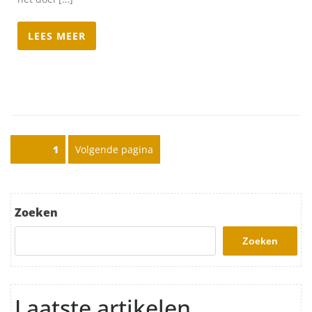
LEES MEER
Posts pagination
Pagina
1
Volgende pagina
Zoeken
Zoeken
Laatste artikelen