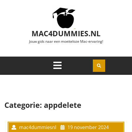
Ga naar de inhoud
MAC4DUMMIES.NL
Jouw gids naar een moeiteloze Mac-ervaring!
Menu
Openen
Categorie:
appdelete
mac4dummiesnl
19 november 2024