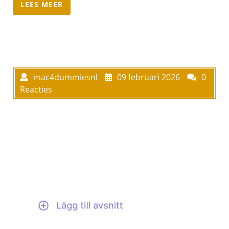
LEES MEER
mac4dummiesnl
09 februari 2026
0
Reacties