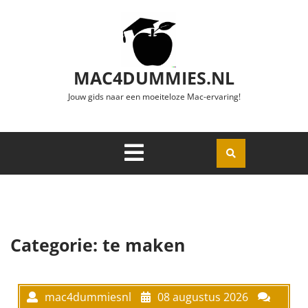
Ga naar de inhoud
MAC4DUMMIES.NL
Jouw gids naar een moeiteloze Mac-ervaring!
Menu
Openen
Categorie:
te maken
mac4dummiesnl
08 augustus 2026