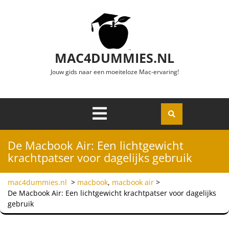
Ga naar de inhoud
MAC4DUMMIES.NL
Jouw gids naar een moeiteloze Mac-ervaring!
Menu
Openen
De Macbook Air: Een lichtgewicht
krachtpatser voor dagelijks gebruik
mac4dummies.nl
>
macbook
,
macbook air
>
De Macbook Air: Een lichtgewicht krachtpatser voor dagelijks
gebruik