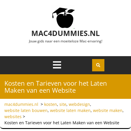
Ga naar de inhoud
MAC4DUMMIES.NL
Jouw gids naar een moeiteloze Mac-ervaring!
Menu
Openen
Kosten en Tarieven voor het Laten
Maken van een Website
mac4dummies.nl
>
kosten
,
site
,
webdesign
,
website laten bouwen
,
website laten maken
,
website maken
,
websites
>
Kosten en Tarieven voor het Laten Maken van een Website