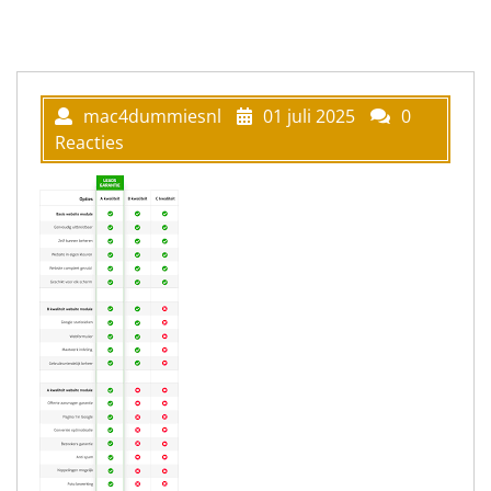
mac4dummiesnl
01 juli 2025
0
Reacties