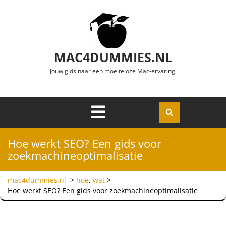
Ga naar de inhoud
MAC4DUMMIES.NL
Jouw gids naar een moeiteloze Mac-ervaring!
Menu
Openen
Hoe werkt SEO? Een gids voor
zoekmachineoptimalisatie
mac4dummies.nl
>
hoe
,
wat
>
Hoe werkt SEO? Een gids voor zoekmachineoptimalisatie