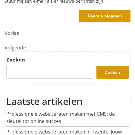
Stuur mij een e-mail als er nieuwe berichten zijn.
Berichtnavigatie
Vorig bericht
Vorige
Volgend bericht
Volgende
Zoeken
Zoeken
Laatste artikelen
Professionele website laten maken met CMS: de
sleutel tot online succes
Professionele website laten maken in Twente: Jouw