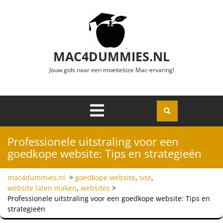
Ga naar de inhoud
MAC4DUMMIES.NL
Jouw gids naar een moeiteloze Mac-ervaring!
Menu
Openen
Professionele uitstraling voor een
goedkope website: Tips en strategieën
mac4dummies.nl
>
goedkope website
,
site
,
website laten maken
,
websites
>
Professionele uitstraling voor een goedkope website: Tips en
strategieën