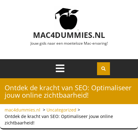
Ga naar de inhoud
MAC4DUMMIES.NL
Jouw gids naar een moeiteloze Mac-ervaring!
Menu
Openen
Ontdek de kracht van SEO: Optimaliseer
jouw online zichtbaarheid!
mac4dummies.nl
>
Uncategorized
>
Ontdek de kracht van SEO: Optimaliseer jouw online
zichtbaarheid!