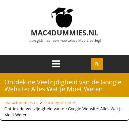
Ga naar de inhoud
MAC4DUMMIES.NL
Jouw gids naar een moeiteloze Mac-ervaring!
Menu
Openen
Ontdek de Veelzijdigheid van de Google
Website: Alles Wat Je Moet Weten
mac4dummies.nl
>
Uncategorized
>
Ontdek de Veelzijdigheid van de Google Website: Alles Wat Je
Moet Weten