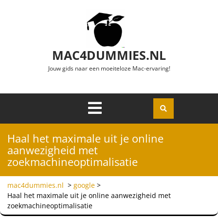
Ga naar de inhoud
MAC4DUMMIES.NL
Jouw gids naar een moeiteloze Mac-ervaring!
Menu
Openen
Haal het maximale uit je online
aanwezigheid met
zoekmachineoptimalisatie
mac4dummies.nl
>
google
>
Haal het maximale uit je online aanwezigheid met
zoekmachineoptimalisatie