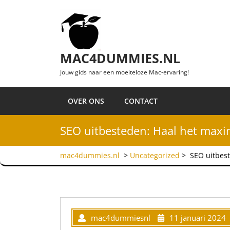
Ga naar de inhoud
MAC4DUMMIES.NL
Jouw gids naar een moeiteloze Mac-ervaring!
OVER ONS
CONTACT
SEO uitbesteden: Haal het maxim
mac4dummies.nl
>
Uncategorized
>
SEO uitbest
mac4dummiesnl
11 januari 2024