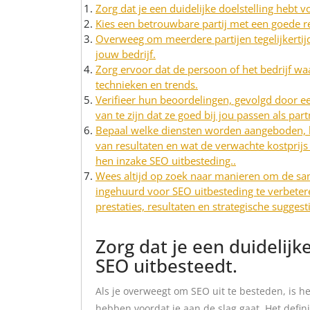
Zorg dat je een duidelijke doelstelling hebt v
Kies een betrouwbare partij met een goede re
Overweeg om meerdere partijen tegelijkertij
jouw bedrijf.
Zorg ervoor dat de persoon of het bedrijf wa
technieken en trends.
Verifieer hun beoordelingen, gevolgd door ee
van te zijn dat ze goed bij jou passen als pa
Bepaal welke diensten worden aangeboden, ho
van resultaten en wat de verwachte kostprij
hen inzake SEO uitbesteding..
Wees altijd op zoek naar manieren om de sa
ingehuurd voor SEO uitbesteding te verbeter
prestaties, resultaten en strategische suggest
Zorg dat je een duidelijk
SEO uitbesteedt.
Als je overweegt om SEO uit te besteden, is he
hebben voordat je aan de slag gaat. Het defini