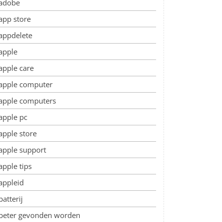
adobe
app store
appdelete
apple
apple care
apple computer
apple computers
apple pc
apple store
apple support
apple tips
appleid
batterij
beter gevonden worden