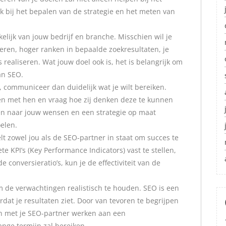
k bij het bepalen van de strategie en het meten van
kelijk van jouw bedrijf en branche. Misschien wil je
eren, hoger ranken in bepaalde zoekresultaten, je
ealiseren. Wat jouw doel ook is, het is belangrijk om
an SEO.
 communiceer dan duidelijk wat je wilt bereiken.
en met hen en vraag hoe zij denken deze te kunnen
ren naar jouw wensen en een strategie op maat
oelen.
lt zowel jou als de SEO-partner in staat om succes te
e KPI’s (Key Performance Indicators) vast te stellen,
e conversieratio’s, kun je de effectiviteit van de
m de verwachtingen realistisch te houden. SEO is een
rdat je resultaten ziet. Door van tevoren te begrijpen
en met je SEO-partner werken aan een
ange termijn zal bereiken.