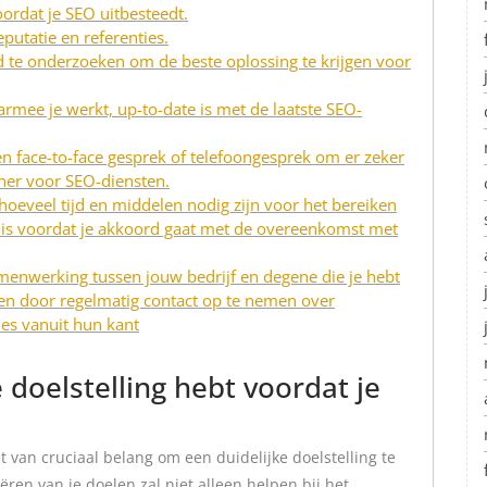
oordat je SEO uitbesteedt.
putatie en referenties.
d te onderzoeken om de beste oplossing te krijgen voor
armee je werkt, up-to-date is met de laatste SEO-
n face-to-face gesprek of telefoongesprek om er zeker
rtner voor SEO-diensten.
eveel tijd en middelen nodig zijn voor het bereiken
s is voordat je akkoord gaat met de overeenkomst met
menwerking tussen jouw bedrijf en degene die je hebt
en door regelmatig contact op te nemen over
ies vanuit hun kant
e doelstelling hebt voordat je
t van cruciaal belang om een duidelijke doelstelling te
ëren van je doelen zal niet alleen helpen bij het