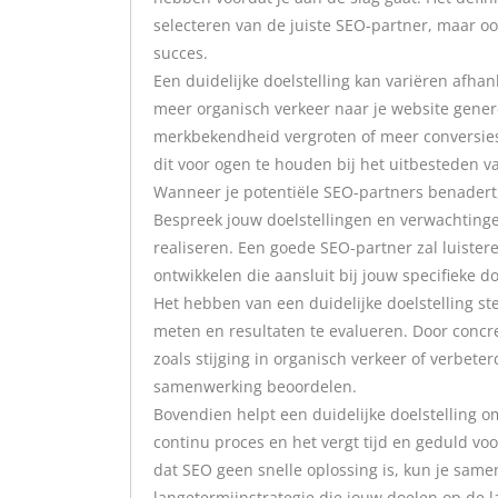
selecteren van de juiste SEO-partner, maar oo
succes.
Een duidelijke doelstelling kan variëren afhan
meer organisch verkeer naar je website gener
merkbekendheid vergroten of meer conversies r
dit voor ogen te houden bij het uitbesteden v
Wanneer je potentiële SEO-partners benadert,
Bespreek jouw doelstellingen en verwachting
realiseren. Een goede SEO-partner zal luiste
ontwikkelen die aansluit bij jouw specifieke d
Het hebben van een duidelijke doelstelling ste
meten en resultaten te evalueren. Door concret
zoals stijging in organisch verkeer of verbeterd
samenwerking beoordelen.
Bovendien helpt een duidelijke doelstelling o
continu proces en het vergt tijd en geduld voo
dat SEO geen snelle oplossing is, kun je sam
langetermijnstrategie die jouw doelen op de l