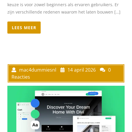
keuze is voor zowel beginners als ervaren gebruikers. Er
zijn verschillende redenen waarom het laten bouwen […]
LEES MEER
mac4dummiesnl
14 april 2026
0
Reacties