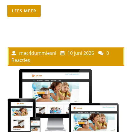
LEES MEER
mac4dummiesnl
10 juni 2026
0
Reacties