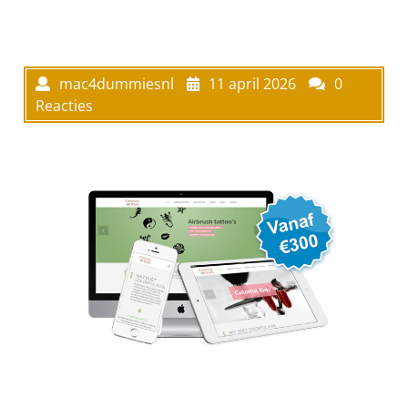
mac4dummiesnl
11 april 2026
0
Reacties