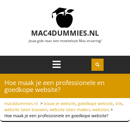
Ga naar de inhoud
MAC4DUMMIES.NL
Jouw gids naar een moeiteloze Mac-ervaring!
Menu
Openen
Hoe maak je een professionele en
goedkope website?
mac4dummies.nl
>
bouw je website
,
goedkope website
,
site
,
website laten bouwen
,
website laten maken
,
websites
>
Hoe maak je een professionele en goedkope website?