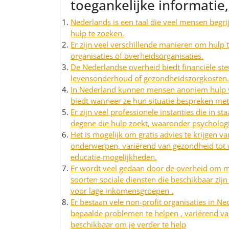
toegankelijke informatie,
Nederlands is een taal die veel mensen begr
hulp te zoeken.
Er zijn veel verschillende manieren om hulp t
organisaties of overheidsorganisaties.
De Nederlandse overheid biedt financiële s
levensonderhoud of gezondheidszorgkosten.
In Nederland kunnen mensen anoniem hulp vra
biedt wanneer ze hun situatie bespreken me
Er zijn veel professionele instanties die in s
degene die hulp zoekt, waaronder psychologi
Het is mogelijk om gratis advies te krijgen va
onderwerpen, variërend van gezondheid tot 
educatie-mogelijkheden.
Er wordt veel gedaan door de overheid om me
soorten sociale diensten die beschikbaar zij
voor lage inkomensgroepen .
Er bestaan ​​vele non-profit organisaties in 
bepaalde problemen te helpen , variërend van
beschikbaar om je verder te help