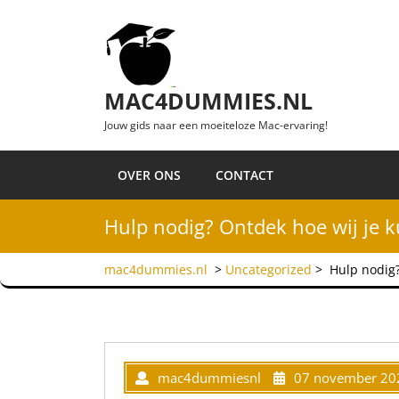
Ga naar de inhoud
MAC4DUMMIES.NL
Jouw gids naar een moeiteloze Mac-ervaring!
OVER ONS
CONTACT
Hulp nodig? Ontdek hoe wij je 
mac4dummies.nl
>
Uncategorized
>
Hulp nodig?
mac4dummiesnl
07 november 20