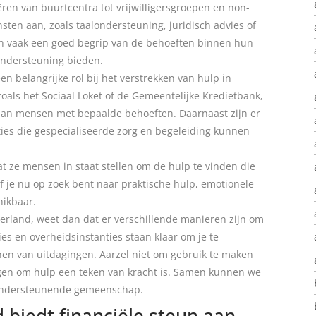
en van buurtcentra tot vrijwilligersgroepen en non-
nsten aan, zoals taalondersteuning, juridisch advies of
bben vaak een goed begrip van de behoeften binnen hun
ndersteuning bieden.
n belangrijke rol bij het verstrekken van hulp in
oals het Sociaal Loket of de Gemeentelijke Kredietbank,
aan mensen met bepaalde behoeften. Daarnaast zijn er
ties die gespecialiseerde zorg en begeleiding kunnen
t ze mensen in staat stellen om de hulp te vinden die
Of je nu op zoek bent naar praktische hulp, emotionele
hikbaar.
derland, weet dan dat er verschillende manieren zijn om
ies en overheidsinstanties staan klaar om je te
nen van uitdagingen. Aarzel niet om gebruik te maken
agen om hulp een teken van kracht is. Samen kunnen we
 ondersteunende gemeenschap.
biedt financiële steun aan