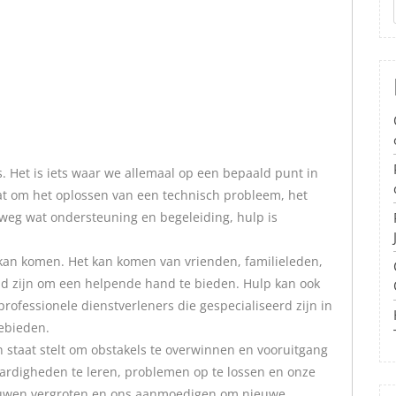
. Het is iets waar we allemaal op een bepaald punt in
at om het oplossen van een technisch probleem, het
eg wat ondersteuning en begeleiding, hulp is
 kan komen. Het kan komen van vrienden, familieleden,
eid zijn om een helpende hand te bieden. Hulp kan ook
rofessionele dienstverleners die gespecialiseerd zijn in
ebieden.
n staat stelt om obstakels te overwinnen en vooruitgang
aardigheden te leren, problemen op te lossen en onze
trouwen vergroten en ons aanmoedigen om nieuwe