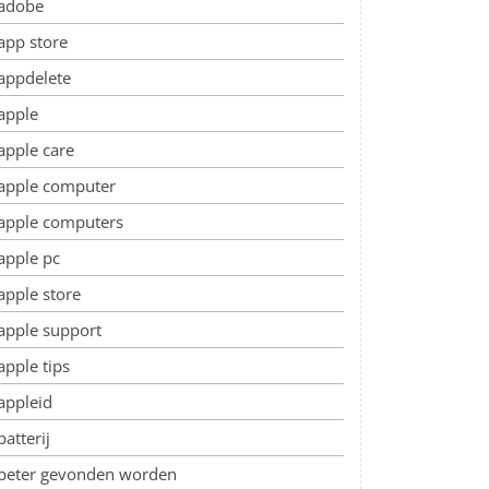
adobe
app store
appdelete
apple
apple care
apple computer
apple computers
apple pc
apple store
apple support
apple tips
appleid
batterij
beter gevonden worden