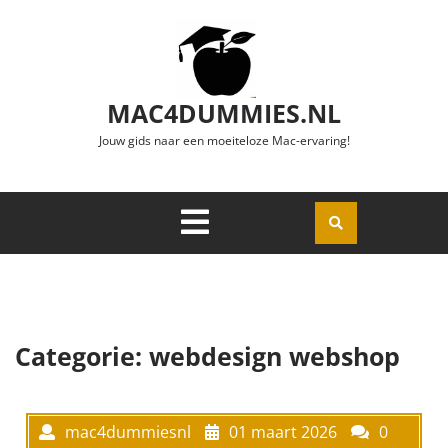
Ga naar de inhoud
MAC4DUMMIES.NL
Jouw gids naar een moeiteloze Mac-ervaring!
Menu
Openen
Categorie:
webdesign webshop
mac4dummiesnl
01 maart 2026
0