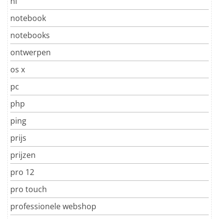
nl
notebook
notebooks
ontwerpen
os x
pc
php
ping
prijs
prijzen
pro 12
pro touch
professionele webshop