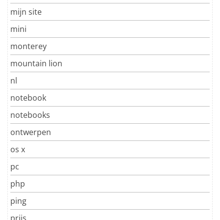
mijn site
mini
monterey
mountain lion
nl
notebook
notebooks
ontwerpen
os x
pc
php
ping
prijs