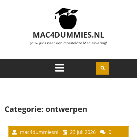
Ga naar de inhoud
MAC4DUMMIES.NL
Jouw gids naar een moeiteloze Mac-ervaring!
Menu
Openen
Categorie:
ontwerpen
mac4dummiesnl
23 juli 2026
0