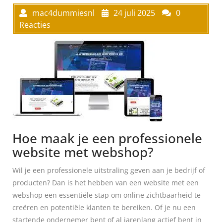
mac4dummiesnl
24 juli 2025
0
Reacties
Hoe maak je een professionele
website met webshop?
Wil je een professionele uitstraling geven aan je bedrijf of
producten? Dan is het hebben van een website met een
webshop een essentiële stap om online zichtbaarheid te
creëren en potentiële klanten te bereiken. Of je nu een
startende ondernemer bent of al jarenlang actief bent in