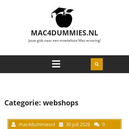
Ga naar de inhoud
MAC4DUMMIES.NL
Jouw gids naar een moeiteloze Mac-ervaring!
Menu
Openen
Categorie:
webshops
mac4dummiesnl
30 juli 2026
0