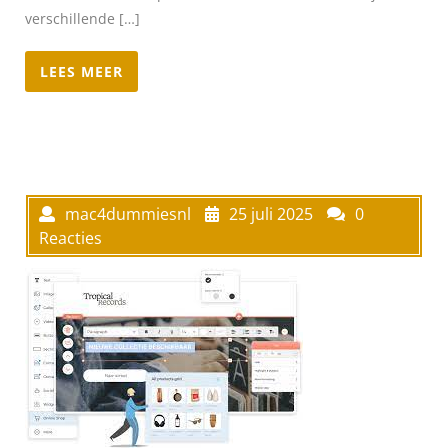
verschillende […]
LEES MEER
mac4dummiesnl
25 juli 2025
0
Reacties