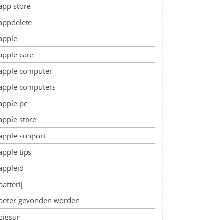
app store
appdelete
apple
apple care
apple computer
apple computers
apple pc
apple store
apple support
apple tips
appleid
batterij
beter gevonden worden
bigsur