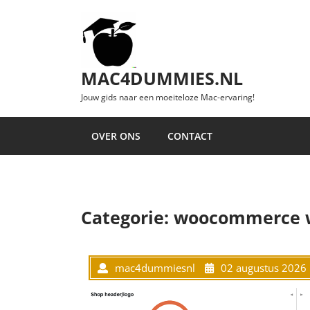
Ga naar de inhoud
MAC4DUMMIES.NL
Jouw gids naar een moeiteloze Mac-ervaring!
OVER ONS
CONTACT
Categorie:
woocommerce 
mac4dummiesnl
02 augustus 2026