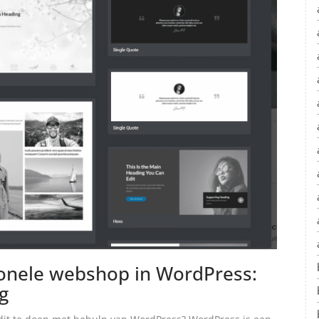
onele webshop in WordPress:
g