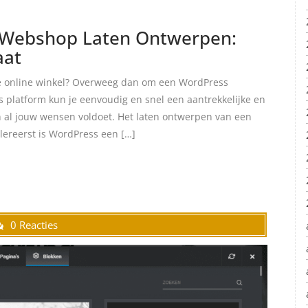
 Webshop Laten Ontwerpen:
aat
 je online winkel? Overweeg dan om een WordPress
 platform kun je eenvoudig en snel een aantrekkelijke en
 al jouw wensen voldoet. Het laten ontwerpen van een
lereerst is WordPress een […]
0 Reacties