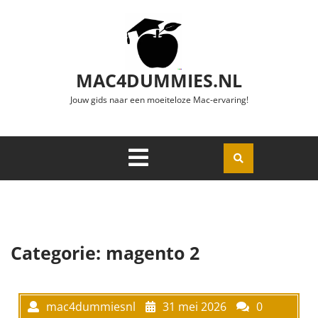
Ga naar de inhoud
MAC4DUMMIES.NL
Jouw gids naar een moeiteloze Mac-ervaring!
Menu
Openen
Categorie:
magento 2
mac4dummiesnl
31 mei 2026
0