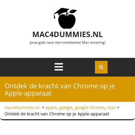
Ga naar de inhoud
MAC4DUMMIES.NL
Jouw gids naar een moeiteloze Mac-ervaring!
Menu
Openen
Ontdek de kracht van Chrome op je
Apple-apparaat
mac4dummies.nl
>
apple
,
google
,
google chrome
,
mac
>
Ontdek de kracht van Chrome op je Apple-apparaat