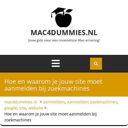
Ga naar de inhoud
MAC4DUMMIES.NL
Jouw gids naar een moeiteloze Mac-ervaring!
Menu
Openen
Hoe en waarom je jouw site moet
aanmelden bij zoekmachines
mac4dummies.nl
>
aanmelden
,
aanmelden zoekmachines
,
google
,
site
,
website
>
Hoe en waarom je jouw site moet aanmelden bij
zoekmachines