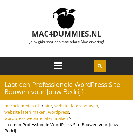
Ga naar de inhoud
MAC4DUMMIES.NL
Jouw gids naar een moeiteloze Mac-ervaring!
Menu
Openen
Laat een Professionele WordPress Site
Bouwen voor Jouw Bedrijf
mac4dummies.nl
>
site
,
website laten bouwen
,
website laten maken
,
wordpress
,
wordpress website laten maken
>
Laat een Professionele WordPress Site Bouwen voor Jouw
Bedrijf