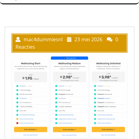
mac4dummiesnl
23 mei 2026
0
Reacties