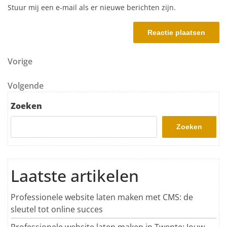
Stuur mij een e-mail als er nieuwe berichten zijn.
Berichtnavigatie
Vorig bericht
Vorige
Volgend bericht
Volgende
Zoeken
Zoeken
Laatste artikelen
Professionele website laten maken met CMS: de
sleutel tot online succes
Professionele website laten maken in Twente: Jouw