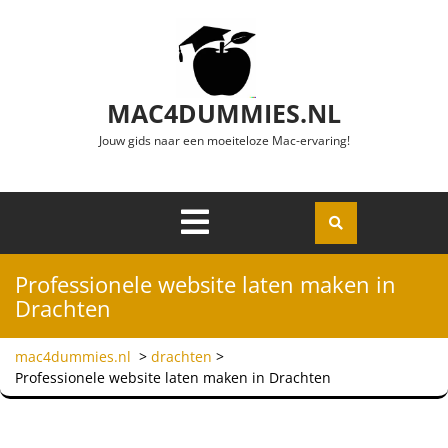
Ga naar de inhoud
MAC4DUMMIES.NL
Jouw gids naar een moeiteloze Mac-ervaring!
Menu
Openen
Professionele website laten maken in
Drachten
mac4dummies.nl
>
drachten
>
Professionele website laten maken in Drachten