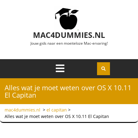
Ga naar de inhoud
MAC4DUMMIES.NL
Jouw gids naar een moeiteloze Mac-ervaring!
Menu
Openen
Alles wat je moet weten over OS X 10.11
El Capitan
mac4dummies.nl
>
el capitan
>
Alles wat je moet weten over OS X 10.11 El Capitan