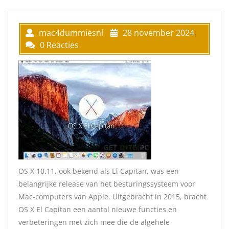
mac4dummiesnl
28 november 2024
0 Reacties
OS X 10.11, ook bekend als El Capitan, was een
belangrijke release van het besturingssysteem voor
Mac-computers van Apple. Uitgebracht in 2015, bracht
OS X El Capitan een aantal nieuwe functies en
verbeteringen met zich mee die de algehele