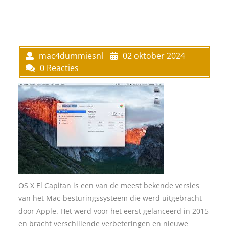
mac4dummiesnl
02 oktober 2024
0 Reacties
OS X El Capitan is een van de meest bekende versies
van het Mac-besturingssysteem die werd uitgebracht
door Apple. Het werd voor het eerst gelanceerd in 2015
en bracht verschillende verbeteringen en nieuwe