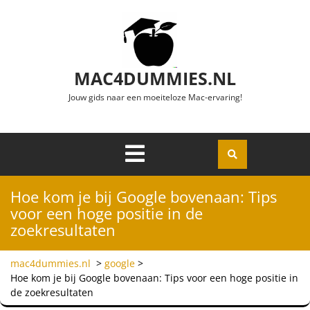
Ga naar de inhoud
MAC4DUMMIES.NL
Jouw gids naar een moeiteloze Mac-ervaring!
Menu
Openen
Hoe kom je bij Google bovenaan: Tips
voor een hoge positie in de
zoekresultaten
mac4dummies.nl
>
google
>
Hoe kom je bij Google bovenaan: Tips voor een hoge positie in
de zoekresultaten