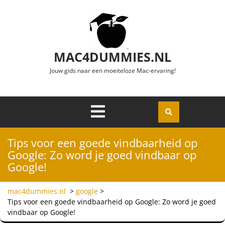
Ga naar de inhoud
MAC4DUMMIES.NL
Jouw gids naar een moeiteloze Mac-ervaring!
Menu
Openen
Tips voor een goede vindbaarheid op
Google: Zo word je goed vindbaar op
Google!
mac4dummies.nl
>
google
>
Tips voor een goede vindbaarheid op Google: Zo word je goed
vindbaar op Google!