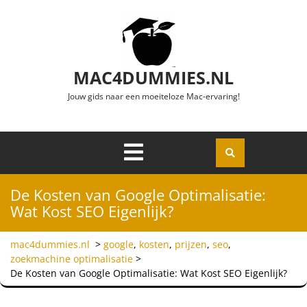
Ga naar de inhoud
MAC4DUMMIES.NL
Jouw gids naar een moeiteloze Mac-ervaring!
Menu
Openen
De Kosten van Google Optimalisatie:
Wat Kost SEO Eigenlijk?
mac4dummies.nl
>
google
,
kosten
,
prijzen
,
seo
,
zoekmachine optimalisatie
>
De Kosten van Google Optimalisatie: Wat Kost SEO Eigenlijk?