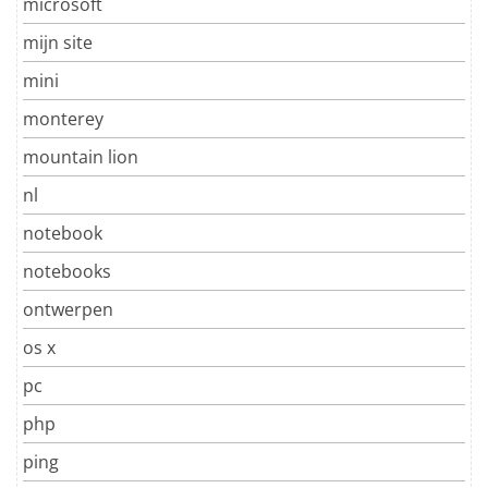
microsoft
mijn site
mini
monterey
mountain lion
nl
notebook
notebooks
ontwerpen
os x
pc
php
ping